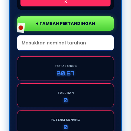
×
+ TAMBAH PERTANDINGAN
TOTAL ODDS
30.57
TARUHAN
0
POTENSI MENANG
0