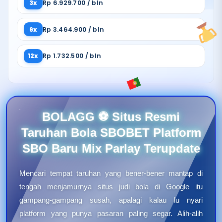
3x
Rp 6.929.700 / bln
6x
Rp 3.464.900 / bln
12x
Rp 1.732.500 / bln
BOLAGG ⚽️ Situs Resmi
Taruhan Bola SBOBET Platform
SBO Baru Mix Parlay Terupdate
Mencari tempat taruhan yang bener-bener mantap di
tengah menjamurnya situs judi bola di Google itu
gampang-gampang susah, apalagi kalau lu nyari
platform yang punya pasaran paling segar. Alih-alih